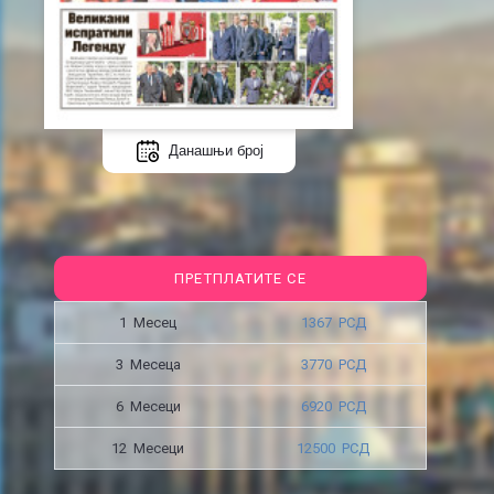
Данашњи број
ПРЕТПЛАТИТЕ СЕ
1 Месец
1367 РСД
3 Месецa
3770 РСД
6 Месеци
6920 РСД
12 Месеци
12500 РСД